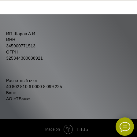
ИП Шаров А.И.
ИНН
345900771513
ОГРН
325344300038921
Расчетный счет
40 802 810 6 0000 8 099 225
Банк
АО «ТБанк»
Tilda
Made on