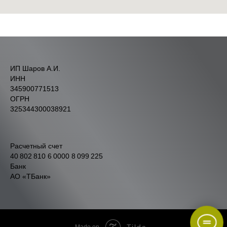
ИП Шаров А.И.
ИНН
345900771513
ОГРН
325344300038921
Расчетный счет
40 802 810 6 0000 8 099 225
Банк
АО «ТБанк»